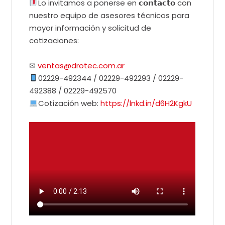
Lo invitamos a ponerse en 𝗰𝗼𝗻𝘁𝗮𝗰𝘁𝗼 con
nuestro equipo de asesores técnicos para
mayor información y solicitud de
cotizaciones:
✉
ventas@drotec.com.ar
02229-492344 / 02229-492293 / 02229-
492388 / 02229-492570
Cotización web:
https://lnkd.in/d6H2KgkU