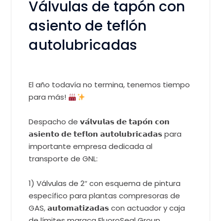
Válvulas de tapón con
asiento de teflón
autolubricadas
El año todavía no termina, tenemos tiempo
para más!
Despacho de 𝘃𝗮́𝗹𝘃𝘂𝗹𝗮𝘀 𝗱𝗲 𝘁𝗮𝗽𝗼́𝗻 𝗰𝗼𝗻
𝗮𝘀𝗶𝗲𝗻𝘁𝗼 𝗱𝗲 𝘁𝗲𝗳𝗹𝗼𝗻 𝗮𝘂𝘁𝗼𝗹𝘂𝗯𝗿𝗶𝗰𝗮𝗱𝗮𝘀 para
importante empresa dedicada al
transporte de GNL:
1) Válvulas de 2″ con esquema de pintura
específico para plantas compresoras de
GAS, 𝗮𝘂𝘁𝗼𝗺𝗮𝘁𝗶𝘇𝗮𝗱𝗮𝘀 con actuador y caja
de límites maraca FluoroSeal Group.