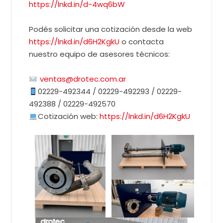
https://lnkd.in/d-4wq6bW
Podés solicitar una cotización desde la web
https://lnkd.in/d6H2KgkU
o contacta
nuestro equipo de asesores técnicos:
ventas@drotec.com.ar
02229-492344 / 02229-492293 / 02229-
492388 / 02229-492570
Cotización web:
https://lnkd.in/d6H2KgkU