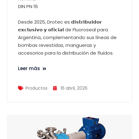
DIN PN 16
Desde 2025, Drotec es 𝗱𝗶𝘀𝘁𝗿𝗶𝗯𝘂𝗶𝗱𝗼𝗿
𝗲𝘅𝗰𝗹𝘂𝘀𝗶𝘃𝗼 𝘆 𝗼𝗳𝗶𝗰𝗶𝗮𝗹 de Fluoroseal para
Argentina, complementando sus líneas de
bombas revestidas, mangueras y
accesorios para la distribución de fluidos.
Leer más
Productos
16 abril, 2026