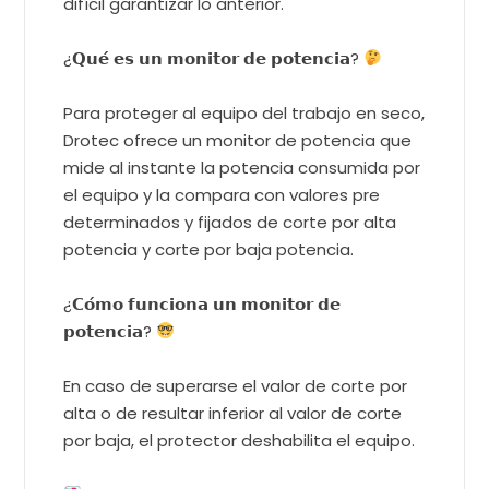
difícil garantizar lo anterior.
¿𝗤𝘂𝗲́ 𝗲𝘀 𝘂𝗻 𝗺𝗼𝗻𝗶𝘁𝗼𝗿 𝗱𝗲 𝗽𝗼𝘁𝗲𝗻𝗰𝗶𝗮?
Para proteger al equipo del trabajo en seco,
Drotec ofrece un monitor de potencia que
mide al instante la potencia consumida por
el equipo y la compara con valores pre
determinados y fijados de corte por alta
potencia y corte por baja potencia.
¿𝗖𝗼́𝗺𝗼 𝗳𝘂𝗻𝗰𝗶𝗼𝗻𝗮 𝘂𝗻 𝗺𝗼𝗻𝗶𝘁𝗼𝗿 𝗱𝗲
𝗽𝗼𝘁𝗲𝗻𝗰𝗶𝗮?
En caso de superarse el valor de corte por
alta o de resultar inferior al valor de corte
por baja, el protector deshabilita el equipo.