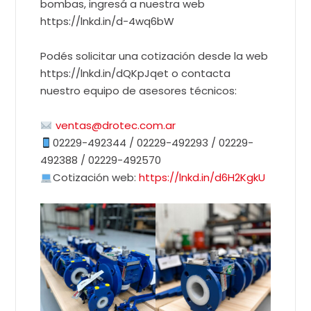
bombas, ingresá a nuestra web
https://lnkd.in/d-4wq6bW
Podés solicitar una cotización desde la web
https://lnkd.in/dQKpJqet o contacta
nuestro equipo de asesores técnicos:
ventas@drotec.com.ar
02229-492344 / 02229-492293 / 02229-
492388 / 02229-492570
Cotización web:
https://lnkd.in/d6H2KgkU