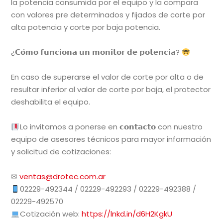
la potencia consumida por el equipo y la compara
con valores pre determinados y fijados de corte por
alta potencia y corte por baja potencia.
¿𝗖𝗼́𝗺𝗼 𝗳𝘂𝗻𝗰𝗶𝗼𝗻𝗮 𝘂𝗻 𝗺𝗼𝗻𝗶𝘁𝗼𝗿 𝗱𝗲 𝗽𝗼𝘁𝗲𝗻𝗰𝗶𝗮?
En caso de superarse el valor de corte por alta o de
resultar inferior al valor de corte por baja, el protector
deshabilita el equipo.
Lo invitamos a ponerse en 𝗰𝗼𝗻𝘁𝗮𝗰𝘁𝗼 con nuestro
equipo de asesores técnicos para mayor información
y solicitud de cotizaciones:
✉
ventas@drotec.com.ar
02229-492344 / 02229-492293 / 02229-492388 /
02229-492570
Cotización web:
https://lnkd.in/d6H2KgkU