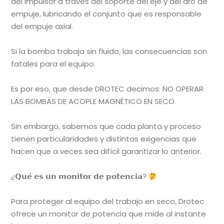
del impulsor a través del soporte del eje y del aro de
empuje, lubricando el conjunto que es responsable
del empuje axial.
Si la bomba trabaja sin fluido, las consecuencias son
fatales para el equipo.
Es por eso, que desde DROTEC decimos: NO OPERAR
LAS BOMBAS DE ACOPLE MAGNÉTICO EN SECO
Sin embargo, sabemos que cada planta y proceso
tienen particularidades y distintas exigencias que
hacen que a veces sea difícil garantizar lo anterior.
¿𝗤𝘂𝗲́ 𝗲𝘀 𝘂𝗻 𝗺𝗼𝗻𝗶𝘁𝗼𝗿 𝗱𝗲 𝗽𝗼𝘁𝗲𝗻𝗰𝗶𝗮?
Para proteger al equipo del trabajo en seco, Drotec
ofrece un monitor de potencia que mide al instante