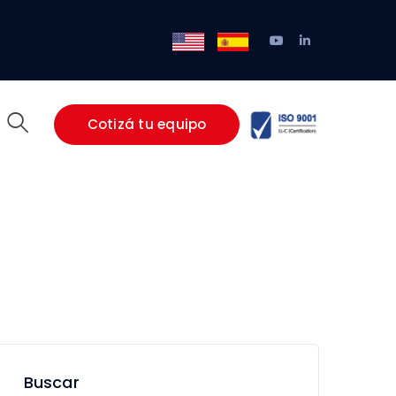
Youtube
LinkedIn
/
EN
ES
Profile
Profile
Cotizá tu equipo
Buscar