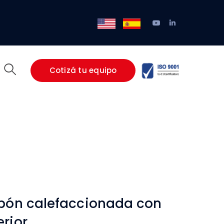
Youtube
LinkedIn
/
EN
ES
Profile
Profile
Cotizá tu equipo
apón calefaccionada con
rior