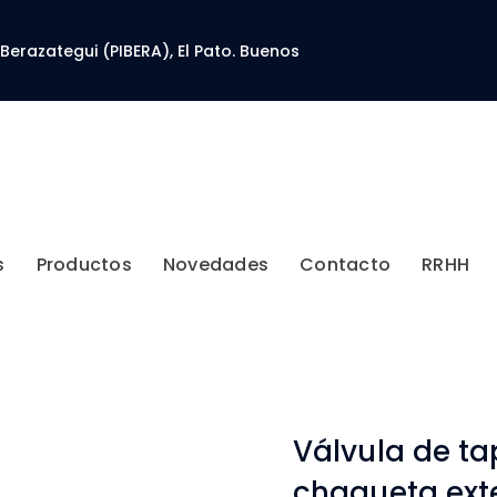
 Berazategui (PIBERA), El Pato. Buenos
s
Productos
Novedades
Contacto
RRHH
Válvula de t
chaqueta exte