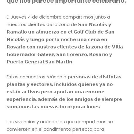
que nos parece importante celebrarlo.
El Jueves 4 de diciembre compartimos junto a
nuestros clientes de la zona de 𝗦𝗮𝗻 𝗡𝗶𝗰𝗼𝗹𝗮́𝘀 𝘆
𝗥𝗮𝗺𝗮𝗹𝗹𝗼 𝘂𝗻 𝗮𝗹𝗺𝘂𝗲𝗿𝘇𝗼 𝗲𝗻 𝗲𝗹 𝗚𝗼𝗹𝗳 𝗖𝗹𝘂𝗯 𝗱𝗲 𝗦𝗮𝗻
𝗡𝗶𝗰𝗼𝗹𝗮́𝘀 𝘆 𝗹𝘂𝗲𝗴𝗼 𝗽𝗼𝗿 𝗹𝗮 𝗻𝗼𝗰𝗵𝗲 𝘂𝗻𝗮 𝗰𝗲𝗻𝗮 𝗲𝗻
𝗥𝗼𝘀𝗮𝗿𝗶𝗼 𝗰𝗼𝗻 𝗻𝘂𝘀𝘁𝗿𝗼𝘀 𝗰𝗹𝗶𝗲𝗻𝘁𝗲𝘀 𝗱𝗲 𝗹𝗮 𝘇𝗼𝗻𝗮 𝗱𝗲 𝗩𝗶𝗹𝗹𝗮
𝗚𝗼𝗯𝗲𝗿𝗻𝗮𝗱𝗼𝗿 𝗚𝗮𝗹𝘃𝗲𝘇, 𝗦𝗮𝗻 𝗟𝗼𝗿𝗲𝗻𝘇𝗼, 𝗥𝗼𝘀𝗮𝗿𝗶𝗼 𝘆
𝗣𝘂𝗲𝗿𝘁𝗼 𝗚𝗲𝗻𝗲𝗿𝗮𝗹 𝗦𝗮𝗻 𝗠𝗮𝗿𝘁𝗶́𝗻.
Estos encuentros reúnen a 𝗽𝗲𝗿𝘀𝗼𝗻𝗮𝘀 𝗱𝗲 𝗱𝗶𝘀𝘁𝗶𝗻𝘁𝗮𝘀
𝗽𝗹𝗮𝗻𝘁𝗮𝘀 𝘆 𝘀𝗲𝗰𝘁𝗼𝗿𝗲𝘀, 𝗶𝗻𝗰𝗹𝘂𝗶𝗱𝗼𝘀 𝗾𝘂𝗶𝗲𝗻𝗲𝘀 𝘆𝗮 𝗻𝗼
𝗲𝘀𝘁𝗮́𝗻 𝗮𝗰𝘁𝗶𝘃𝗼𝘀 𝗽𝗲𝗿𝗼 𝗮𝗽𝗼𝗿𝘁𝗮𝗻 𝘂𝗻𝗮 𝗲𝗻𝗼𝗿𝗺𝗲
𝗲𝘅𝗽𝗲𝗿𝗶𝗲𝗻𝗰𝗶𝗮, 𝗮𝗱𝗲𝗺𝗮́𝘀 𝗱𝗲 𝗹𝗼𝘀 𝗮𝗺𝗶𝗴𝗼𝘀 𝗱𝗲 𝘀𝗶𝗲𝗺𝗽𝗿𝗲
𝘀𝘂𝗺𝗮𝗺𝗼𝘀 𝗹𝗮𝘀 𝗻𝘂𝗲𝘃𝗮𝘀 𝗶𝗻𝗰𝗼𝗿𝗽𝗼𝗿𝗮𝗰𝗶𝗼𝗻𝗲𝘀.
Las vivencias y anécdotas que compartimos se
convierten en el condimento perfecto para